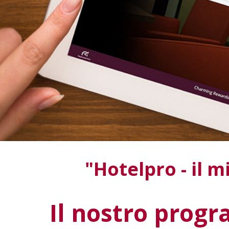
"
Hotelpro
- il 
Il nostro progr