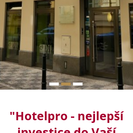
▬
▬
▬
"
Hotelpro
- nejlepší
investice do Vaší