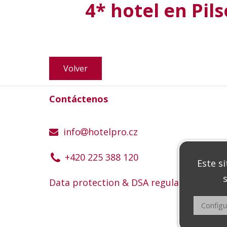
4* hotel en Pil
Volver
Contáctenos
info
hotelpro.cz
+420 225 388 120
Este si
s
Data protection & DSA regulation