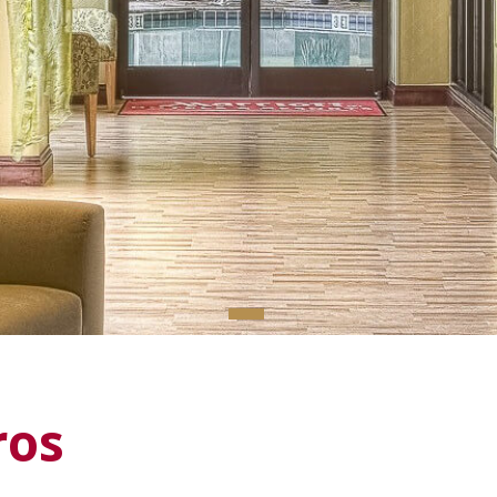
▬
ros