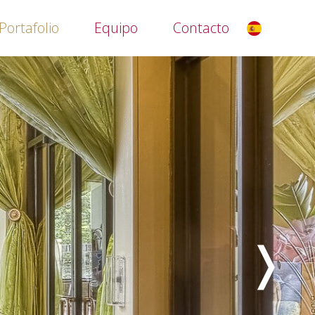
Portafolio
Equipo
Contacto
es
❭